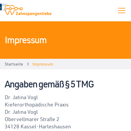
Zahnspangenliebe
-
Kieferorthopädie
Impressum
Kassel
Startseite
Impressum
Angaben gemäß § 5 TMG
Dr. Jatina Vogl
Kieferorthopädische Praxis
Dr. Jatina Vogl
Obervellmarer Straße 2
34128 Kassel-Harleshausen