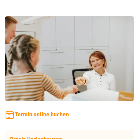
So erreichen Sie uns
Während unserer Sprechzeiten können Sie uns telefonisch
erreichen. Gerne können Sie uns auch eine E-Mail
schreiben. Wir melden uns so schnell wie möglich bei
Ihnen zurück.
praxis[at]zahnspangenliebe.de
Termin online buchen
Praxis Harleshausen